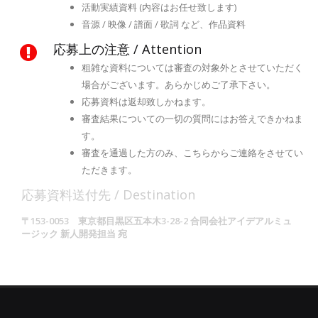
活動実績資料 (内容はお任せ致します)
音源 / 映像 / 譜面 / 歌詞 など、作品資料
応募上の注意 / Attention
粗雑な資料については審査の対象外とさせていただく
場合がございます。あらかじめご了承下さい。
応募資料は返却致しかねます。
審査結果についての一切の質問にはお答えできかねま
す。
審査を通過した方のみ、こちらからご連絡をさせてい
ただきます。
応募資料送付先 / Destination
〒153-0053 東京都目黒区五本木3-28-2 合同会社アイデアルミュ
ージック 新人開発担当 宛