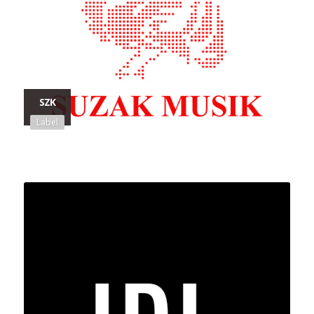
SZK
Label