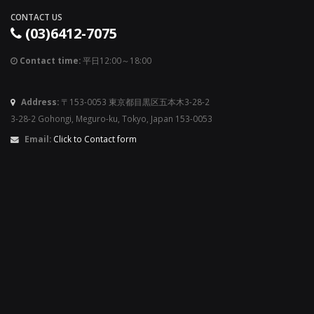
CONTACT US
(03)6412-7075
Contact time:
平日12:00～18:00
Address:
〒153-0053 東京都目黒区五本木3-28-2
3-28-2 Gohongi, Meguro-ku, Tokyo, Japan 153-0053
Email:
Click to Contact form