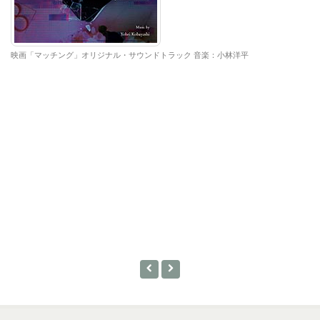
映画「マッチング」オリジナル・サウンドトラック 音楽：小林洋平
W
リ