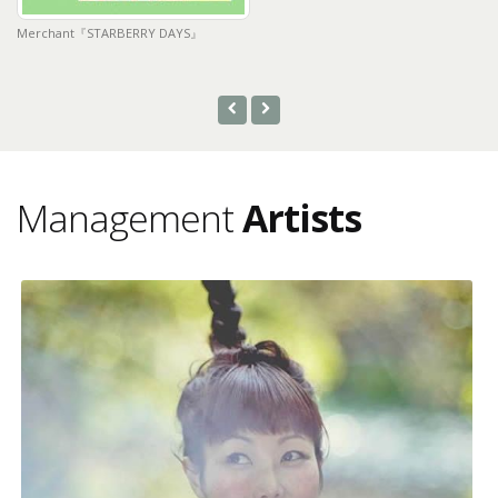
Merchant『STARBERRY DAYS』
Me
Management
Artists