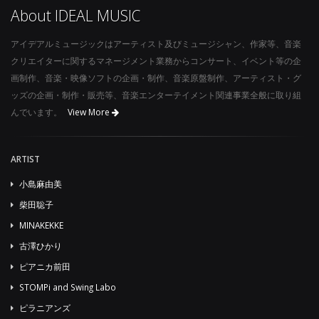
About IDEAL MUSIC
アイデアルミュージックはアーティスト及びミュージシャン、作家等、音楽
クリエイターに関するマネージメント業務からコンサート、イベント等の企
画制作、音楽・映像ソフトの企画・制作、音楽原盤制作、アーティスト・グ
ッズの企画・制作・販売等、音楽エンターテイメント関連事業全般に取り組
んでいます。
View More
ARTIST
小島麻由美
柴田聡子
MINAKEKKE
古澤ひかり
ピアニカ前田
STOMPi and Swing Labo
ピラニアンズ