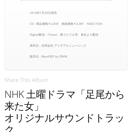
2014年1月29日発売
CD : 税込価格￥2,500 税抜価格￥2,381 NGCS-1035
Digital配信：iTunes、着うたフル等、各社より配信
発売元：合同会社 アイデアルミュージック
販売元：BounDEE by SSNW
Share This Album
NHK 土曜ドラマ「足尾から
来た女」
オリジナルサウンドトラッ
ク