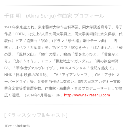
千住 明 (Akira Senju) 作曲家 プロフィール
1960年東京生まれ。東京藝術大学作曲科卒業。同大学院首席修了。修了
作品「EDEN」は史上8人目の同大学買上、同大学美術館に永久保存。代
表作にピアノ協奏曲「宿命」(ドラマ「砂の器」劇中テーマ曲)、「四
季」、オペラ「万葉集」等。TVドラマ「家なき子」「ほんまもん」「砂
の器」「風林火山」「99年の愛」、映画「愛を乞うひと」「黄泉がえ
り」「涙そうそう」、アニメ「機動戦士Ｖガンダム」「鋼の錬金術師
FA」「革命機ヴァルヴレイヴ」、NHKスペシャル「世紀を越えて」、
NHK「日本 映像の20世紀」、TV「アイアンシェフ」、CM「アサヒ ス
ーパードライ」等、音楽担当作品は数多い。3度の日本アカデミー賞優
秀音楽賞等受賞歴多数。作曲家・編曲家・音楽プロデューサーとして幅
広く活躍。（2014年1月現在） URL:
http://www.akirasenju.com
[ドラマスタッフ&キャスト]
原作：池端俊策