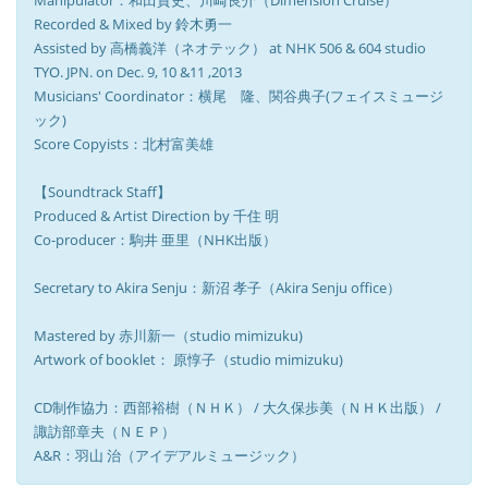
Manipulator：和田貴史、川崎良介（Dimension Cruise）
Recorded & Mixed by 鈴木勇一
Assisted by 高橋義洋（ネオテック） at NHK 506 & 604 studio
TYO. JPN. on Dec. 9, 10 &11 ,2013
Musicians' Coordinator：横尾 隆、関谷典子(フェイスミュージ
ック)
Score Copyists：北村富美雄
【Soundtrack Staff】
Produced & Artist Direction by 千住 明
Co-producer：駒井 亜里（NHK出版）
Secretary to Akira Senju：新沼 孝子（Akira Senju office）
Mastered by 赤川新一（studio mimizuku)
Artwork of booklet： 原惇子（studio mimizuku)
CD制作協力：西部裕樹（ＮＨＫ） / 大久保歩美（ＮＨＫ出版） /
諏訪部章夫（ＮＥＰ）
A&R：羽山 治（アイデアルミュージック）