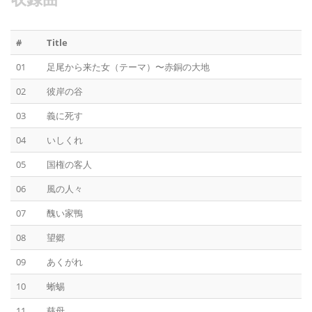
#
Title
01
足尾から来た女（テーマ）〜赤銅の大地
02
彼岸の谷
03
義に死す
04
いしくれ
05
国権の客人
06
風の人々
07
醜い家鴨
08
望郷
09
あくがれ
10
蜥蜴
11
慈母