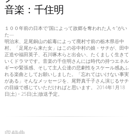
音楽：千住明
１００年前の日本で“国によって故郷を奪われた人々”がい
た―
明治末、足尾銅山の鉱毒によって廃村寸前の栃木県谷中
村。「足尾から来た女」はこの谷中村の娘・サチが、田中
正造や福田英子、石川啄木らと出会い、たくましく生きて
いくドラマです。音楽の千住明さんには時代の持つエネル
ギーや緊張感、そして主人公達の悲劇性をスケール感あふ
れる楽曲としてお願いしました。「忘れてはいけない事実
がある」そんなメッセージを、尾野真千子さん演じるサチ
の目線で感じていただければと思います。 2014年1月18
日(土)・25日(土)放送予定。
収録曲