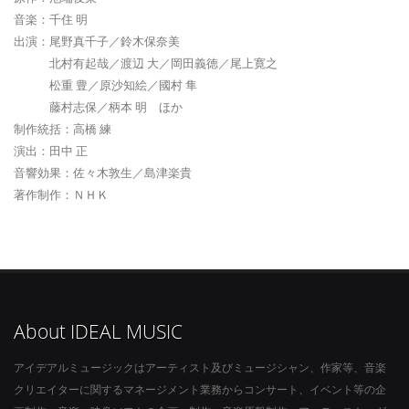
音楽：千住 明
出演：尾野真千子／鈴木保奈美
北村有起哉／渡辺 大／岡田義徳／尾上寛之
松重 豊／原沙知絵／國村 隼
藤村志保／柄本 明 ほか
制作統括：高橋 練
演出：田中 正
音響効果：佐々木敦生／島津楽貴
著作制作：ＮＨＫ
About IDEAL MUSIC
アイデアルミュージックはアーティスト及びミュージシャン、作家等、音楽
クリエイターに関するマネージメント業務からコンサート、イベント等の企