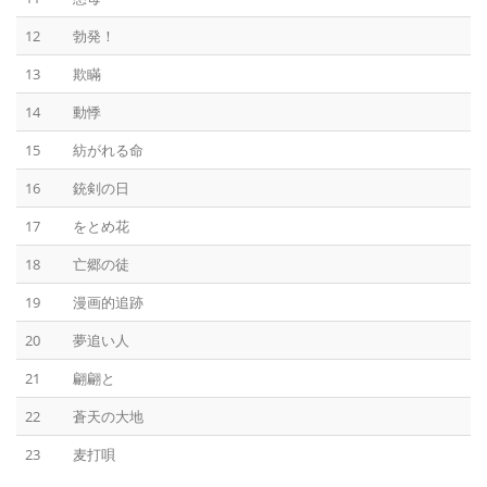
12
勃発！
13
欺瞞
14
動悸
15
紡がれる命
16
銃剣の日
17
をとめ花
18
亡郷の徒
19
漫画的追跡
20
夢追い人
21
翩翩と
22
蒼天の大地
23
麦打唄