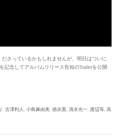
くださっているかもしれませんが、明日はついに
記念してアルバムリリース告知のTrailerを公開
り
,
古澤利人
,
小島麻由美
,
徳永憲
,
清水光一
,
渡辺等
,
高