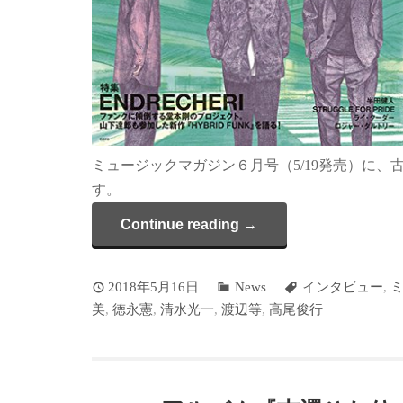
ミュージックマガジン６月号（5/19発売）に
す。
Continue reading →
2018年5月16日
News
インタビュー
,
美
,
徳永憲
,
清水光一
,
渡辺等
,
高尾俊行