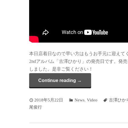
本日店着日なので早い方はもうお手元に迎えて
2ndアルバム「古澤ひかり」の発売日です。発売を
しました。是非ご覧ください！
Continue reading →
2018年5月22日
News
,
Video
古澤ひか
尾俊行