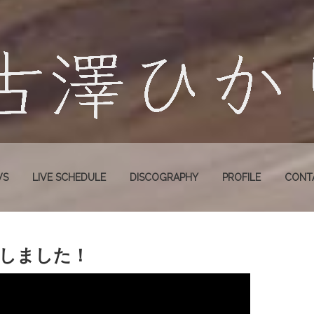
WS
LIVE SCHEDULE
DISCOGRAPHY
PROFILE
CONT
開しました！