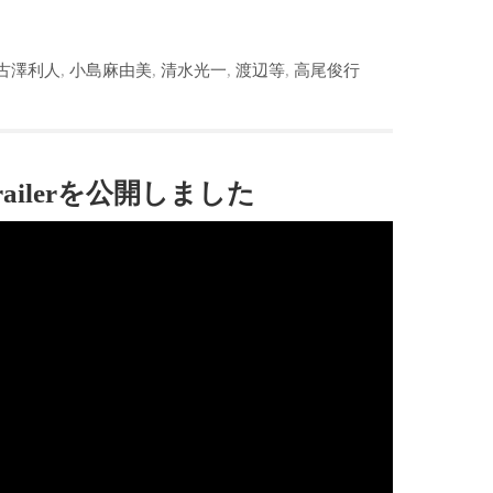
古澤利人
,
小島麻由美
,
清水光一
,
渡辺等
,
高尾俊行
ailerを公開しました