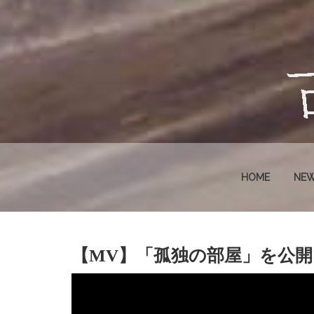
HOME
NE
【MV】「孤独の部屋」を公