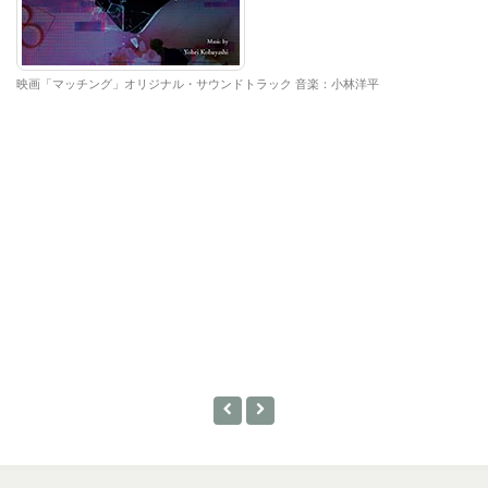
映画「マッチング」オリジナル・サウンドトラック 音楽：小林洋平
W
リ