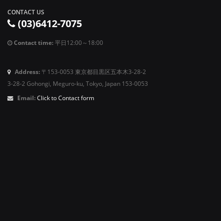
CONTACT US
(03)6412-7075
Contact time:
平日12:00～18:00
Address:
〒153-0053 東京都目黒区五本木3-28-2
3-28-2 Gohongi, Meguro-ku, Tokyo, Japan 153-0053
Email:
Click to Contact form