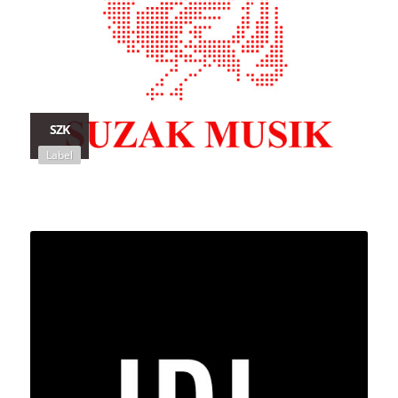
SZK
Label