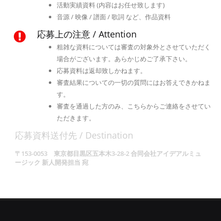
活動実績資料 (内容はお任せ致します)
音源 / 映像 / 譜面 / 歌詞 など、作品資料
応募上の注意 / Attention
粗雑な資料については審査の対象外とさせていただく
場合がございます。あらかじめご了承下さい。
応募資料は返却致しかねます。
審査結果についての一切の質問にはお答えできかねま
す。
審査を通過した方のみ、こちらからご連絡をさせてい
ただきます。
応募資料送付先 / Destination
〒153-0053 東京都目黒区五本木3-28-2 合同会社アイデアルミュ
ージック 新人開発担当 宛