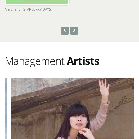
Merchant『STARBERRY DAYS』
Me
Management
Artists